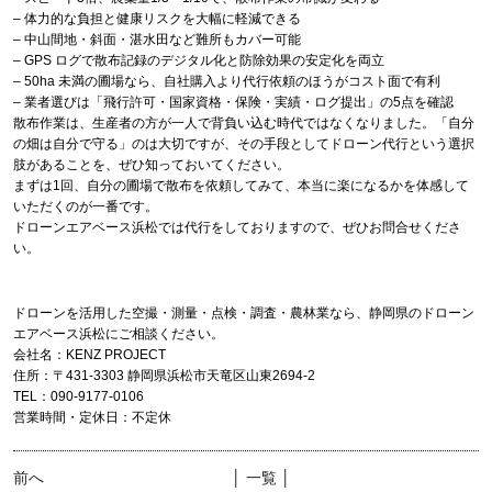
– 体力的な負担と健康リスクを大幅に軽減できる
– 中山間地・斜面・湛水田など難所もカバー可能
– GPS ログで散布記録のデジタル化と防除効果の安定化を両立
– 50ha 未満の圃場なら、自社購入より代行依頼のほうがコスト面で有利
– 業者選びは「飛行許可・国家資格・保険・実績・ログ提出」の5点を確認
散布作業は、生産者の方が一人で背負い込む時代ではなくなりました。「自分
の畑は自分で守る」のは大切ですが、その手段としてドローン代行という選択
肢があることを、ぜひ知っておいてください。
まずは1回、自分の圃場で散布を依頼してみて、本当に楽になるかを体感して
いただくのが一番です。
ドローンエアベース浜松では代行をしておりますので、ぜひお問合せくださ
い
。
ドローンを活用した空撮・測量・点検・調査・農林業なら、静岡県のドローン
エアベース浜松にご相談ください。
会社名：KENZ PROJECT
住所：〒431-3303 静岡県浜松市天竜区山東2694-2
TEL：090-9177-0106
営業時間・定休日：不定休
前へ
│ 一覧 │