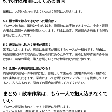
5. 代行依頼前によくある質問
最後に、お問い合わせでよくいただく質問にお答えします。
5-1. 雨や風で散布できなかった場合は？
ドローン散布は、風速3〜5m/s 以上、降雨時には実施できません。中止・延期
の場合は別日への振替対応となります。料金は通常、実施日のみ発生する契約
形態がほとんどです。
5-2. 農薬は持ち込み？業者が用意？
業者にもよりますが、農薬は生産者が用意するケースが一般的です。理由は、
農薬使用記録の管理責任が生産者側にあるためです。業者は散布作業のみを請
け負い、農薬の選定・購入は別というのが標準的な役割分担です。
5-3. 近隣への事前周知は誰がやる？
周辺農地や住宅への事前周知は、原則として生産者（圃場の所有者・耕作者）
側で実施いただきます。業者によっては周知文のテンプレートを提供してくれ
るところもあるので、初めての場合は相談してみてください。
まとめ：散布作業は、もう一人で抱え込まなくて
いい
ドローン農薬散布のメリットを最後に整理します。
– スピード3倍、農薬量1/3〜1/10で、散布作業の常識が変わる