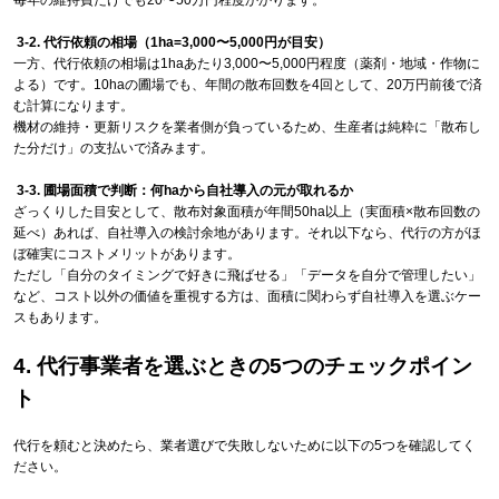
毎年の維持費だけでも20〜50万円程度かかります。
3-2. 代行依頼の相場（1ha=3,000〜5,000円が目安）
一方、代行依頼の相場は1haあたり3,000〜5,000円程度（薬剤・地域・作物に
よる）です。10haの圃場でも、年間の散布回数を4回として、20万円前後で済
む計算になります。
機材の維持・更新リスクを業者側が負っているため、生産者は純粋に「散布し
た分だけ」の支払いで済みます。
3-3. 圃場面積で判断：何haから自社導入の元が取れるか
ざっくりした目安として、散布対象面積が年間50ha以上（実面積×散布回数の
延べ）あれば、自社導入の検討余地があります。それ以下なら、代行の方がほ
ぼ確実にコストメリットがあります。
ただし「自分のタイミングで好きに飛ばせる」「データを自分で管理したい」
など、コスト以外の価値を重視する方は、面積に関わらず自社導入を選ぶケー
スもあります。
4. 代行事業者を選ぶときの5つのチェックポイン
ト
代行を頼むと決めたら、業者選びで失敗しないために以下の5つを確認してく
ださい。