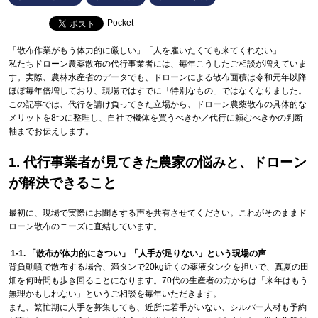
Pocket
「散布作業がもう体力的に厳しい」「人を雇いたくても来てくれない」
私たちドローン農薬散布の代行事業者には、毎年こうしたご相談が増えていま
す。実際、農林水産省のデータでも、ドローンによる散布面積は令和元年以降
ほぼ毎年倍増しており、現場ではすでに「特別なもの」ではなくなりました。
この記事では、代行を請け負ってきた立場から、ドローン農薬散布の具体的な
メリットを8つに整理し、自社で機体を買うべきか／代行に頼むべきかの判断
軸までお伝えします。
1. 代行事業者が見てきた農家の悩みと、ドローン
が解決できること
最初に、現場で実際にお聞きする声を共有させてください。これがそのままド
ローン散布のニーズに直結しています。
1-1. 「散布が体力的にきつい」「人手が足りない」という現場の声
背負動噴で散布する場合、満タンで20kg近くの薬液タンクを担いで、真夏の田
畑を何時間も歩き回ることになります。70代の生産者の方からは「来年はもう
無理かもしれない」というご相談を毎年いただきます。
また、繁忙期に人手を募集しても、近所に若手がいない、シルバー人材も予約