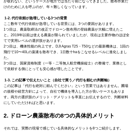
が取れない、というケースが地方では当たり前になってきました。散布作業だ
けのために人を呼ぶのが、年々難しくなっています。
1-2. 代行依頼が急増している3つの背景
ここ数年で代行依頼が急増している背景には、3つの要因があります。
1つ目は、農薬取締法の改正でドローン散布用の登録農薬が大幅に増えたこ
と。2019年以前は使える農薬が限られていましたが、現在は主要作物のほぼ全
てで実用レベルの選択肢があります。
2つ目は、機体性能の向上です。DJI Agras T25・T50などの最新機体は、1回の
飛行で10〜40Lの薬液を散布でき、1日数十haをこなせるレベルに進化しまし
た。
3つ目は、国家資格制度（一等・二等無人航空機操縦士）の整備で、業務とし
て依頼する側にとっても安心感が増したことです。
1-3. この記事で伝えたいこと（自社で買う／代行を頼むの判断軸）
この記事は「代行を絶対に頼んでください」という営業ではありません。圃場
の規模や経営方針によって、自社で機体を導入した方が良いケースもありま
す。両方の選択肢のメリット・デメリットを率直にお伝えするので、判断材料
にしていただければと思います。
2. ドローン農薬散布の8つの具体的メリット
それでは、実際の現場で感じている具体的なメリットを8つご紹介します。