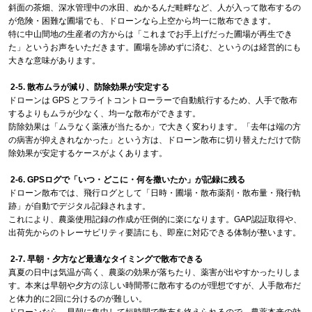
斜面の茶畑、深水管理中の水田、ぬかるんだ畦畔など、人が入って散布するの
が危険・困難な圃場でも、ドローンなら上空から均一に散布できます。
特に中山間地の生産者の方からは「これまでお手上げだった圃場が再生でき
た」というお声をいただきます。圃場を諦めずに済む、というのは経営的にも
大きな意味があります。
2-5. 散布ムラが減り、防除効果が安定する
ドローンは GPS とフライトコントローラーで自動航行するため、人手で散布
するよりもムラが少なく、均一な散布ができます。
防除効果は「ムラなく薬液が当たるか」で大きく変わります。「去年は端の方
の病害が抑えきれなかった」という方は、ドローン散布に切り替えただけで防
除効果が安定するケースがよくあります。
2-6. GPSログで「いつ・どこに・何を撒いたか」が記録に残る
ドローン散布では、飛行ログとして「日時・圃場・散布薬剤・散布量・飛行軌
跡」が自動でデジタル記録されます。
これにより、農薬使用記録の作成が圧倒的に楽になります。GAP認証取得や、
出荷先からのトレーサビリティ要請にも、即座に対応できる体制が整います。
2-7. 早朝・夕方など最適なタイミングで散布できる
真夏の日中は気温が高く、農薬の効果が落ちたり、薬害が出やすかったりしま
す。本来は早朝や夕方の涼しい時間帯に散布するのが理想ですが、人手散布だ
と体力的に2回に分けるのが難しい。