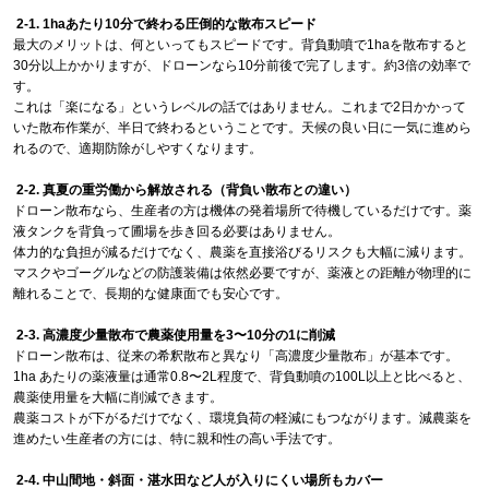
2-1. 1haあたり10分で終わる圧倒的な散布スピード
最大のメリットは、何といってもスピードです。背負動噴で1haを散布すると
30分以上かかりますが、ドローンなら10分前後で完了します。約3倍の効率で
す。
これは「楽になる」というレベルの話ではありません。これまで2日かかって
いた散布作業が、半日で終わるということです。天候の良い日に一気に進めら
れるので、適期防除がしやすくなります。
2-2. 真夏の重労働から解放される（背負い散布との違い）
ドローン散布なら、生産者の方は機体の発着場所で待機しているだけです。薬
液タンクを背負って圃場を歩き回る必要はありません。
体力的な負担が減るだけでなく、農薬を直接浴びるリスクも大幅に減ります。
マスクやゴーグルなどの防護装備は依然必要ですが、薬液との距離が物理的に
離れることで、長期的な健康面でも安心です。
2-3. 高濃度少量散布で農薬使用量を3〜10分の1に削減
ドローン散布は、従来の希釈散布と異なり「高濃度少量散布」が基本です。
1ha あたりの薬液量は通常0.8〜2L程度で、背負動噴の100L以上と比べると、
農薬使用量を大幅に削減できます。
農薬コストが下がるだけでなく、環境負荷の軽減にもつながります。減農薬を
進めたい生産者の方には、特に親和性の高い手法です。
2-4. 中山間地・斜面・湛水田など人が入りにくい場所もカバー