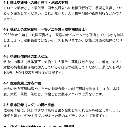
4-1. 国土交通省への飛行許可・承認の有無
ドローン業者として最低限、国土交通省への包括飛行許可・承認を取得してい
るかを確認してください。これが無いと、人口集中地区や夜間飛行などができ
ません。
4-2. 操縦士の国家資格（一等／二等無人航空機操縦士）
2022年から始まった国家資格を、現場のオペレーターが保有しているかを確認
しましょう。法的義務ではないケースもありますが、技能と知識の担保になり
ます。
4-3. 損害賠償保険の加入状況
散布中の事故（機体落下、対物・対人事故、薬剤誤散布など）に備え、対人・
対物の損害賠償保険に加入しているかは必ず確認してください。最低でも対人
1億円、対物1,000万円程度が目安です。
4-4. 散布実績と対応作物
過去の散布実績ha数や、自分の栽培作物への対応経験を聞きましょう。水稲、
麦、大豆、果樹、茶など、作物ごとに散布ノウハウは異なります。
4-5. 散布記録（ログ）の提出有無
散布完了後に、飛行ログや作業報告書を提出してくれるかを確認しましょう。
GAP対応や、何かトラブルがあった際のエビデンスとして重要です。