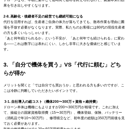
ドローンなら、早朝に集中して短時間で散布を終えられるので、農薬本来の効
果を引き出しやすくなります。
2-8. 高齢化・後継者不足の経営でも継続可能になる
代行を活用すれば、生産者ご自身の体力が落ちてきても、散布作業を理由に圃
場を手放す必要がなくなります。実際、私たちのお客様には80代の現役生産者
の方も多くいらっしゃいます。
「あと何年続けられるか」という不安が、「あと何年でも続けられる」に変わ
る——これは数字には表れにくい、しかし非常に大きな価値だと感じていま
す。
3. 「自分で機体を買う」VS「代行に頼む」どち
らが得か
メリットを聞くと「では自分でも買おうか」と思われる方も多いのですが、こ
こは冷静に判断していただきたいポイントです。
3-1. 自社導入の総コスト（機体200〜300万＋資格＋維持費）
ドローン本体は機種にもよりますが200〜300万円が相場です。これに加え
て、操縦士の国家資格取得費（15〜30万円）、機体登録、保険、バッテリー
（消耗品で年10〜30万円）、修理積立など、初年度の総額は350万円前後を見
ておく必要があります。