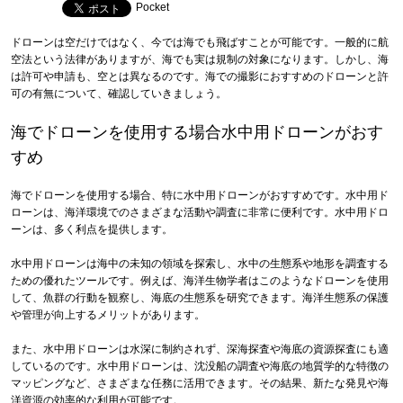
Pocket
ドローンは空だけではなく、今では海でも飛ばすことが可能です。一般的に航
空法という法律がありますが、海でも実は規制の対象になります。しかし、海
は許可や申請も、空とは異なるのです。海での撮影におすすめのドローンと許
可の有無について、確認していきましょう。
海でドローンを使用する場合水中用ドローンがおす
すめ
海でドローンを使用する場合、特に水中用ドローンがおすすめです。水中用ド
ローンは、海洋環境でのさまざまな活動や調査に非常に便利です。水中用ドロ
ーンは、多く利点を提供します。
水中用ドローンは海中の未知の領域を探索し、水中の生態系や地形を調査する
ための優れたツールです。例えば、海洋生物学者はこのようなドローンを使用
して、魚群の行動を観察し、海底の生態系を研究できます。海洋生態系の保護
や管理が向上するメリットがあります。
また、水中用ドローンは水深に制約されず、深海探査や海底の資源探査にも適
しているのです。水中用ドローンは、沈没船の調査や海底の地質学的な特徴の
マッピングなど、さまざまな任務に活用できます。その結果、新たな発見や海
洋資源の効率的な利用が可能です。