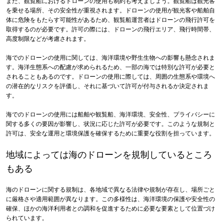
また、観覧船におけるドローンの使用も制約も考えましょう。観覧船は観光客
を乗せる場所、その安全性が重視されます。ドローンの使用が観光客や船舶自
体に危険をもたらす可能性があるため、観覧船運営者はドローンの飛行許可を
取得するのが必要です。許可の際には、ドローンの飛行エリア、飛行時間帯、
高度制限などが考慮されます。
海でのドローンの使用に関しては、海洋環境や野生生物への影響も懸念されま
す。海洋生態系への配慮が求められるため、一部の海では特別な許可が必要と
されることもあるのです。ドローンの使用に際しては、周囲の生態系や環境へ
の潜在的なリスクを評価し、それに基づいて許可が付与されるか決定されま
す。
海でのドローンの使用には船舶や観覧船、海洋環境、安全性、プライバシーに
関する多くの要因が影響し、状況に応じた許可が必要です。このような規制と
許可は、安全な運用と環境保護を確保するために重要な役割を担っています。
地域によっては海のドローンを規制しているところ
もある
海のドローンに関する規制は、各地域で異なる法律や規制が存在し、場所ごと
に厳格さや適用範囲が異なります。この多様性は、海洋環境の保護や安全性の
確保、ほかの海洋利用者との調和を促進するために必要な要素として位置づけ
られています。