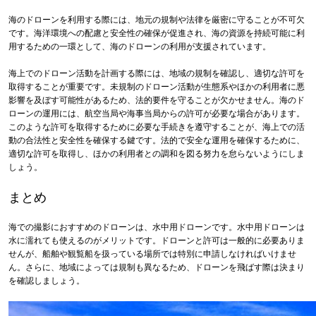
海のドローンを利用する際には、地元の規制や法律を厳密に守ることが不可欠
です。海洋環境への配慮と安全性の確保が促進され、海の資源を持続可能に利
用するための一環として、海のドローンの利用が支援されています。
海上でのドローン活動を計画する際には、地域の規制を確認し、適切な許可を
取得することが重要です。未規制のドローン活動が生態系やほかの利用者に悪
影響を及ぼす可能性があるため、法的要件を守ることが欠かせません。海のド
ローンの運用には、航空当局や海事当局からの許可が必要な場合があります。
このような許可を取得するために必要な手続きを遵守することが、海上での活
動の合法性と安全性を確保する鍵です。法的で安全な運用を確保するために、
適切な許可を取得し、ほかの利用者との調和を図る努力を怠らないようにしま
しょう。
まとめ
海での撮影におすすめのドローンは、水中用ドローンです。水中用ドローンは
水に濡れても使えるのがメリットです。ドローンと許可は一般的に必要ありま
せんが、船舶や観覧船を扱っている場所では特別に申請しなければいけませ
ん。さらに、地域によっては規制も異なるため、ドローンを飛ばす際は決まり
を確認しましょう。