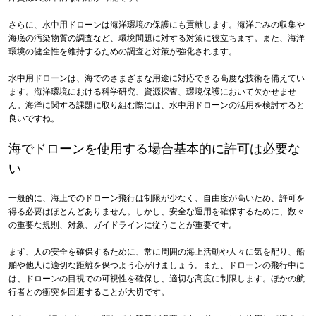
さらに、水中用ドローンは海洋環境の保護にも貢献します。海洋ごみの収集や
海底の汚染物質の調査など、環境問題に対する対策に役立ちます。また、海洋
環境の健全性を維持するための調査と対策が強化されます。
水中用ドローンは、海でのさまざまな用途に対応できる高度な技術を備えてい
ます。海洋環境における科学研究、資源探査、環境保護において欠かせませ
ん。海洋に関する課題に取り組む際には、水中用ドローンの活用を検討すると
良いですね。
海でドローンを使用する場合基本的に許可は必要な
い
一般的に、海上でのドローン飛行は制限が少なく、自由度が高いため、許可を
得る必要はほとんどありません。しかし、安全な運用を確保するために、数々
の重要な規則、対象、ガイドラインに従うことが重要です。
まず、人の安全を確保するために、常に周囲の海上活動や人々に気を配り、船
舶や他人に適切な距離を保つよう心がけましょう。また、ドローンの飛行中に
は、ドローンの目視での可視性を確保し、適切な高度に制限します。ほかの航
行者との衝突を回避することが大切です。