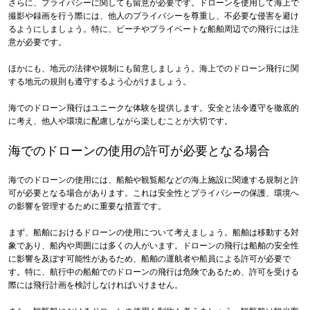
さらに、プライバシーに関しても留意が必要です。ドローンを使用して海上で
撮影や録画を行う際には、他人のプライバシーを尊重し、不必要な侵害を避け
るようにしましょう。特に、ビーチやプライベートな船舶周辺での飛行には注
意が必要です。
ほかにも、地元の法律や規制にも留意しましょう。海上でのドローン飛行に関
する地元の規則も遵守するよう心がけましょう。
海でのドローン飛行はユニークな体験を提供します。安全と法令遵守を徹底的
に考え、他人や環境に配慮しながら楽しむことが大切です。
海でのドローンの使用の許可が必要となる場合
海でのドローンの使用には、船舶や観覧船などの海上施設に関連する規制と許
可が必要となる場合があります。これは安全性とプライバシーの保護、環境へ
の影響を管理するために重要な措置です。
まず、船舶におけるドローンの使用について考えましょう。船舶は移動する対
象であり、船内や周囲には多くの人がいます。ドローンの飛行は船舶の安全性
に影響を及ぼす可能性があるため、船舶の運航者や船員による許可が必要で
す。特に、航行中の船舶でのドローンの飛行は危険であるため、許可を受ける
際には飛行計画を検討しなければいけません。